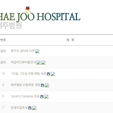
번호
제 목
환자의 권리와 의무
공지
비급여진료비용안내
공지
10
1인실, 2인실 전용 병동 오픈
9
해주병원 산림욕장 개장
8
Sports Complex 준공
7
담쟁이길조성