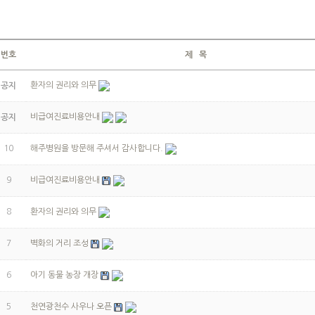
번호
제 목
환자의 권리와 의무
공지
비급여진료비용안내
공지
10
해주병원을 방문해 주셔서 감사합니다.
9
비급여진료비용안내
8
환자의 권리와 의무
7
벽화의 거리 조성
6
아기 동물 농장 개장
5
천연광천수 사우나 오픈