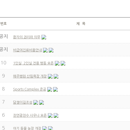
번호
제 목
공지
환자의 권리와 의무
공지
비급여진료비용안내
10
1인실, 2인실 전용 병동 오픈
9
해주병원 산림욕장 개장
8
Sports Complex 준공
7
담쟁이길조성
6
천연광천수 사우나 오픈
5
아기 동물 농장 개장