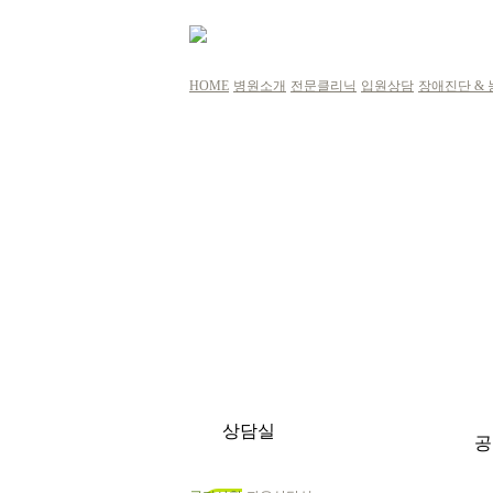
HOME
병원소개
전문클리닉
입원상담
장애진단 &
상담실
공