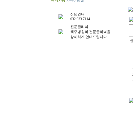
공지사항
자유상담실
상담안내
032.933.7114
전문클리닉
해주병원의 전문클리닉을
상세하게 안내드립니다.
글